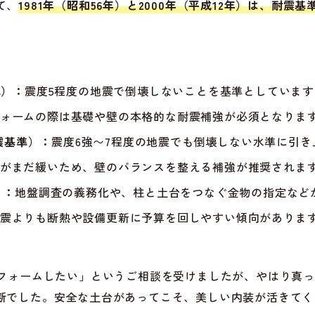
て、
1981年（昭和56年）と2000年（平成12年）は、耐
準）：
震度5程度の地震で倒壊しないことを基準としていま
ォームの際は基礎や壁の本格的な耐震補強が必須となりま
耐震基準）：
震度6強〜7程度の地震でも倒壊しない水準に引
がまだ緩いため、壁のバランスを整える補強が推奨されま
）：
地盤調査の義務化や、柱と土台をつなぐ金物の指定など
震よりも断熱や設備更新に予算を回しやすい傾向がありま
リフォームしたい」というご相談を受けましたが、やはり真
断でした。安全な土台があってこそ、美しい内装が活きてく