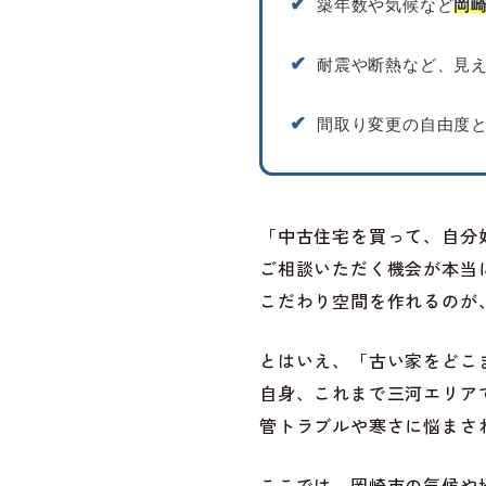
✔︎
築年数や気候など
岡
✔︎
耐震や断熱など、見
✔︎
間取り変更の自由度
「中古住宅を買って、自分
ご相談いただく機会が本当
こだわり空間を作れるのが
とはいえ、「古い家をどこ
自身、これまで三河エリア
管トラブルや寒さに悩まさ
ここでは、岡崎市の気候や