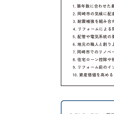
1. 築年数に合わせ
2. 岡崎市の気候に
3. 耐震補強を組み
4. リフォームによ
5. 配管や電気系統
6. 地元の職人と創
7. 岡崎市でのリノ
8. 住宅ローン控除
9. リフォーム前の
10. 資産価値を高