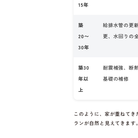
15年
築
給排水管の更
20〜
更、水回りの
30年
築30
耐震補強、断
年以
基礎の補修
上
このように、家が重ねてき
ランが自然と見えてきます