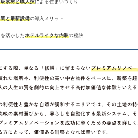
高級素材と職人技
による住まいづくり
空調と最新設備
の導入メリット
計を活かした
ホテルライクな内装
の秘訣
にする際、単なる「修繕」に留まらない
プレミアムリノベー
慣れた場所や、利便性の高い中古物件をベースに、新築を超
人の人生の質を劇的に向上させる高付加価値な体験といえる
の利便性と豊かな自然が調和するエリアでは、その土地の特
高級の素材選びから、暮らしを自動化する最新システム、そ
プレミアムリノベーションを成功に導くための要点を詳しく
る方にとって、価値ある洞察となれば幸いです。