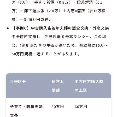
ズ（3万）＋手すり設置（0.5万）＋段差解消（0.7
万）＋廊下幅拡張（2.8万）＋内窓8箇所（計12万程
度）＝
計19万円の還元
。
【事例C】中古購入＆若年夫婦の窓全交換
：外窓交換
を全箇所実施し、断熱性能を最高ランクへ。この場
合、1箇所あたりの単価が高いため、補助額は
30万〜
50万円規模
に達することがあります。
世帯区分
通常上
中古住宅購入時
限額
の上限
子育て・若年夫婦
30万円
60万円
世帯