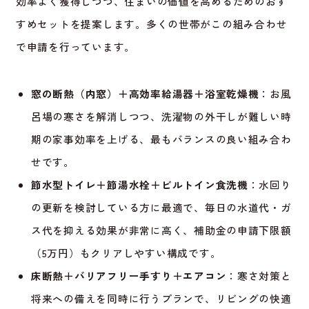
効率よく獲得しつつ、住まいの価値を高めるためのおす
すめセットを提案します。多くの世帯がこの組み合わせ
で申請を行っています。
窓の断熱（内窓）＋高効率給湯器＋浴室乾燥機
：お風
呂場の寒さを解消しつつ、洗濯物の外干しが難しい時
期の家事効率を上げる、最もバランスの良い組み合わ
せです。
節水型トイレ＋節湯水栓＋ビルトイン食洗機
：水回り
の更新を検討している方に最適で、毎日の水道代・ガ
ス代を抑える効果が非常に高く、補助金の申請下限額
（5万円）もクリアしやすい構成です。
床断熱＋バリアフリー手すり＋エアコン
：寒さ対策と
将来への備えを同時に行うプランで、リビングの快適