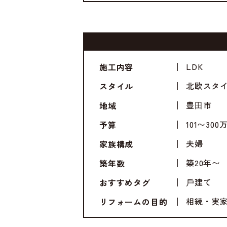
LDK
施工内容
北欧スタ
スタイル
豊⽥市
地域
101〜300
予算
夫婦
家族構成
築20年〜
築年数
⼾建て
おすすめタグ
相続・実
リフォームの目的