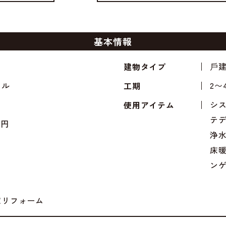
基本情報
⼾
建物タイプ
イル
2〜
工期
シ
使用アイテム
テ
万円
浄水
床
ン
家リフォーム