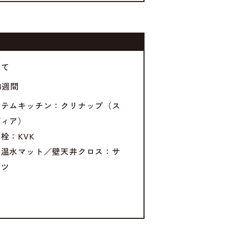
建て
4週間
ステムキッチン：クリナップ（ス
ディア）
栓：KVK
暖温水マット／壁天井クロス：サ
ゲツ