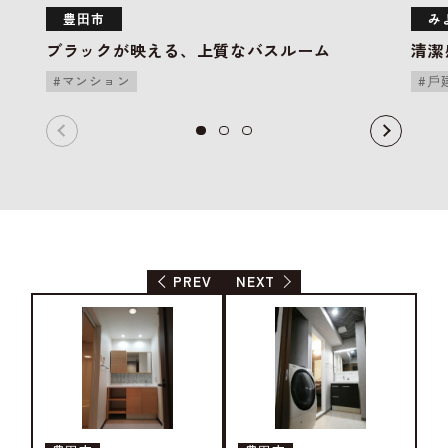
豊⽥市
み
ブラックが映える、上質なバスルーム
清潔
マンション
⼾
PREV
NEXT