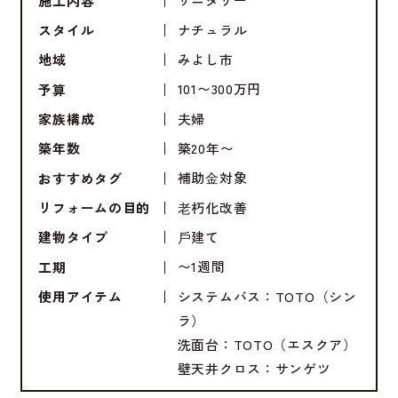
施工内容
ナチュラル
スタイル
みよし市
地域
101〜300万円
予算
夫婦
家族構成
築20年〜
築年数
補助⾦対象
おすすめタグ
⽼朽化改善
リフォームの目的
⼾建て
建物タイプ
〜1週間
工期
システムバス：TOTO（シン
使用アイテム
ラ）
洗面台：TOTO（エスクア）
壁天井クロス：サンゲツ