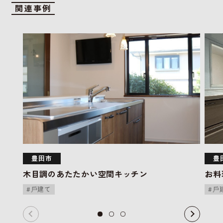
関連事例
豊⽥市
豊
木目調のあたたかい空間キッチン
お料
⼾建て
⼾