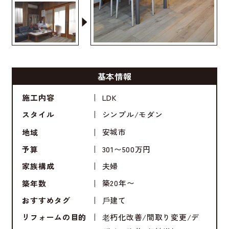
基本情報
LDK
施工内容
シンプル
モダン
スタイル
安城市
地域
301〜500万円
予算
夫婦
家族構成
築20年〜
築年数
⼾建て
おすすめタグ
⽼朽化改善
間取り変更
デ
リフォームの目的