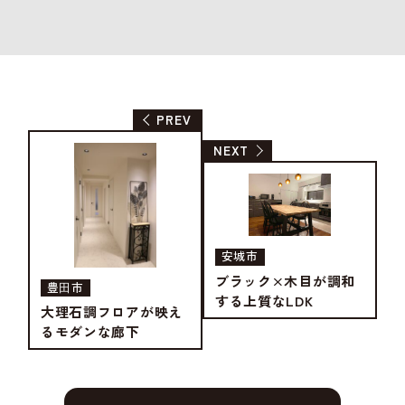
PREV
NEXT
安城市
ブラック×木目が調和
豊⽥市
する上質なLDK
大理石調フロアが映え
るモダンな廊下