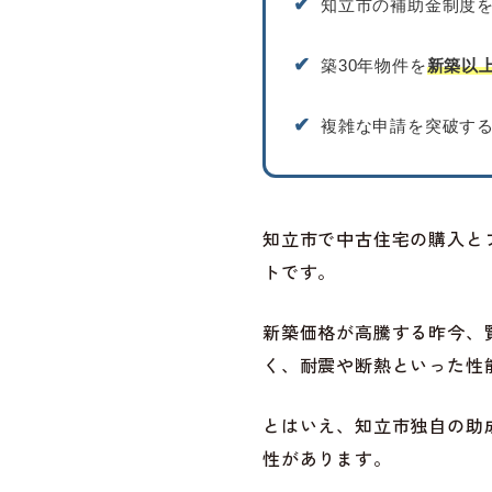
✔︎
知立市の補助金制度
✔︎
築30年物件を
新築以
✔︎
複雑な申請を突破す
知立市で中古住宅の購入と
トです。
新築価格が高騰する昨今、
く、耐震や断熱といった性
とはいえ、知立市独自の助
性があります。