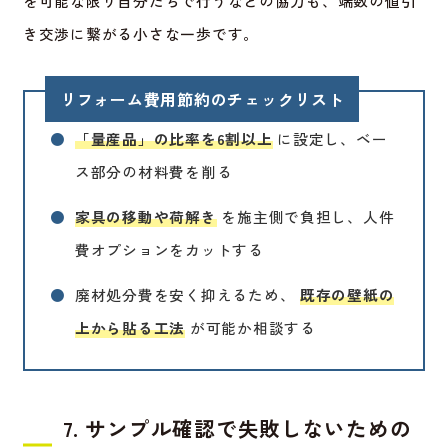
を可能な限り自分たちで行うなどの協力も、端数の値引
き交渉に繋がる小さな一歩です。
リフォーム費用節約のチェックリスト
●
「量産品」の比率を6割以上
に設定し、ベー
ス部分の材料費を削る
●
家具の移動や荷解き
を施主側で負担し、人件
費オプションをカットする
●
廃材処分費を安く抑えるため、
既存の壁紙の
上から貼る工法
が可能か相談する
7. サンプル確認で失敗しないための