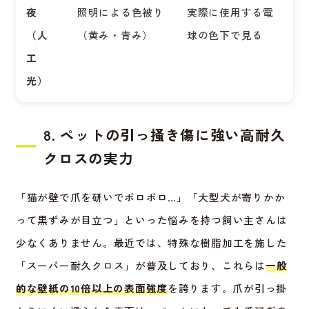
夜
照明による色被り
実際に使用する電
（人
（黄み・青み）
球の色下で見る
工
光）
8. ペットの引っ掻き傷に強い高耐久
クロスの実力
「猫が壁で爪を研いでボロボロ…」「大型犬が寄りかか
って黒ずみが目立つ」といった悩みを持つ飼い主さんは
少なくありません。最近では、特殊な樹脂加工を施した
「スーパー耐久クロス」が普及しており、これらは
一般
的な壁紙の10倍以上の表面強度
を誇ります。爪が引っ掛