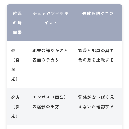
確認
チェックすべきポ
失敗を防ぐコツ
の時
イント
間帯
昼
本来の鮮やかさと
窓際と部屋の奥で
（自
表面のテカリ
色の差を比較する
然
光）
夕方
エンボス（凹凸）
質感が安っぽく見
（斜
の陰影の出方
えないか確認する
光）