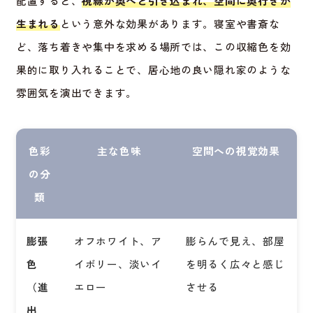
配置すると、
視線が奥へと引き込まれ、空間に奥行きが
生まれる
という意外な効果があります。寝室や書斎な
ど、落ち着きや集中を求める場所では、この収縮色を効
果的に取り入れることで、居心地の良い隠れ家のような
雰囲気を演出できます。
色彩
主な色味
空間への視覚効果
の分
類
膨張
オフホワイト、ア
膨らんで見え、部屋
色
イボリー、淡いイ
を明るく広々と感じ
（進
エロー
させる
出