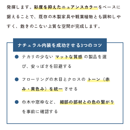
発揮します。
彩度を抑えたニュアンスカラー
をベースに
据えることで、既存の木製家具や観葉植物とも調和しや
すく、飽きのこない上質な空間が完成します。
ナチュラル内装を成功させる3つのコツ
●
テカリの少ない
マットな質感
の製品を選
び、安っぽさを回避する
●
フローリングの木目とクロスの
トーン（赤
み・黄色み）を統一
させる
●
巾木や窓枠など、
細部の部材との色の繋がり
を事前に確認する