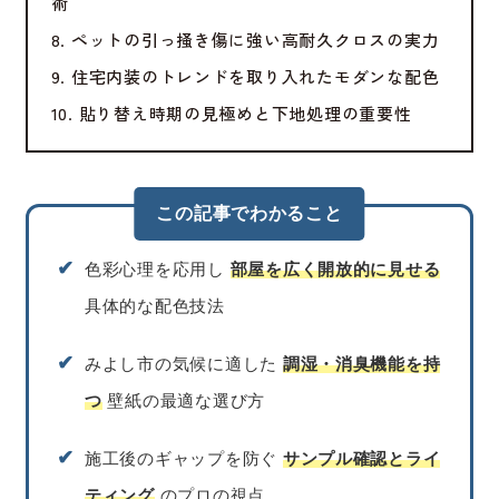
術
8. ペットの引っ掻き傷に強い高耐久クロスの実力
9. 住宅内装のトレンドを取り入れたモダンな配色
10. 貼り替え時期の見極めと下地処理の重要性
この記事でわかること
✔︎
色彩心理を応用し
部屋を広く開放的に見せる
具体的な配色技法
✔︎
みよし市の気候に適した
調湿・消臭機能を持
つ
壁紙の最適な選び方
✔︎
施工後のギャップを防ぐ
サンプル確認とライ
ティング
のプロの視点