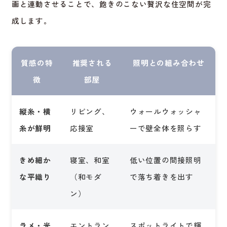
画と連動させることで、飽きのこない贅沢な住空間が完
成します。
質感の特
推奨される
照明との組み合わせ
徴
部屋
縦糸・横
リビング、
ウォールウォッシャ
糸が鮮明
応接室
ーで壁全体を照らす
きめ細か
寝室、和室
低い位置の間接照明
な平織り
（和モダ
で落ち着きを出す
ン）
ラメ・光
エントラン
スポットライトで輝