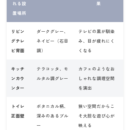
れる設
果
置場所
リビン
ダークグレー、
テレビの黒が馴染
グテレ
ネイビー（石目
み、目が疲れにく
ビ背面
調）
くなる
キッチ
テラコッタ、モ
カフェのようなお
ンカウ
ルタル調グレー
しゃれな調理空間
ンター
を演出
トイレ
ボタニカル柄、
狭い空間だからこ
正面壁
深みのあるブル
そ大胆な遊び心が
ー
映える