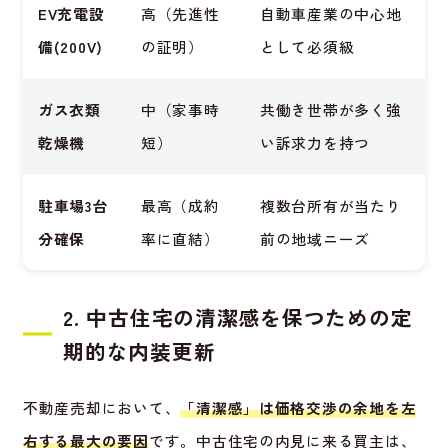
EV充電設
高（先進性
自動車産業の中心地
備(200V)
の証明）
として必須級
ガス衣類
中（家事時
共働き世帯が多く強
乾燥機
短）
い訴求力を持つ
駐車場3台
最高（成約
複数台所有が当たり
分確保
率に直結）
前の地域ニーズ
2. 中古住宅の清潔感を保つための定
期的な内装更新
不動産売却において、
「清潔感」は価格交渉の余地を左
右する最大の要因
です。中古住宅の内見に来る買主は、