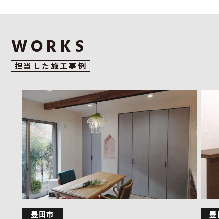
WORKS
担当した施工事例
豊⽥市
豊