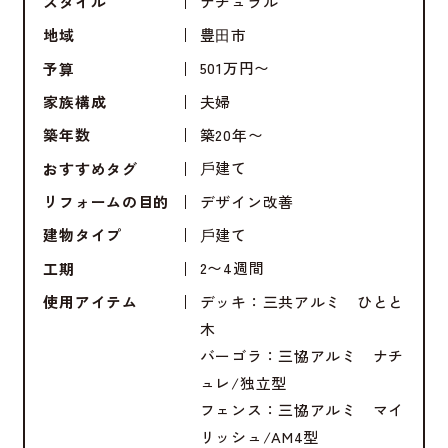
ナチュラル
スタイル
豊⽥市
地域
501万円〜
予算
夫婦
家族構成
築20年〜
築年数
⼾建て
おすすめタグ
デザイン改善
リフォームの目的
⼾建て
建物タイプ
2〜4週間
工期
デッキ：三共アルミ ひとと
使用アイテム
木
バーゴラ：三協アルミ ナチ
ュレ/独立型
フェンス：三協アルミ マイ
リッシュ/AM4型