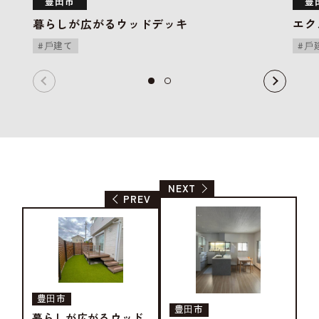
豊⽥市
豊
暮らしが広がるウッドデッキ
エク
⼾建て
⼾
NEXT
PREV
豊⽥市
豊⽥市
暮らしが広がるウッド